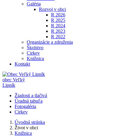
Galéria
Rozvoj v obci
R 2026
R 2025
R 2024
R 2023
R 2022
Organizácie a združenia
Školstvo
Cirkev
Knižnica
Kontakt
obec
Veľký
Lipník
Žiadosti a tlačivá
Úradná tabuľa
Fotogaléria
Cirkev
Úvodná stránka
Život v obci
Knižnica