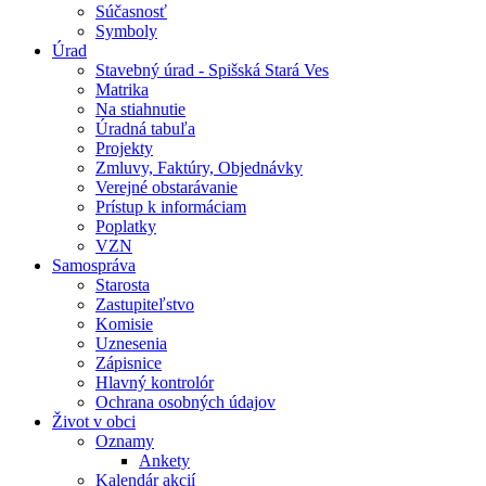
Súčasnosť
Symboly
Úrad
Stavebný úrad - Spišská Stará Ves
Matrika
Na stiahnutie
Úradná tabuľa
Projekty
Zmluvy, Faktúry, Objednávky
Verejné obstarávanie
Prístup k informáciam
Poplatky
VZN
Samospráva
Starosta
Zastupiteľstvo
Komisie
Uznesenia
Zápisnice
Hlavný kontrolór
Ochrana osobných údajov
Život v obci
Oznamy
Ankety
Kalendár akcií