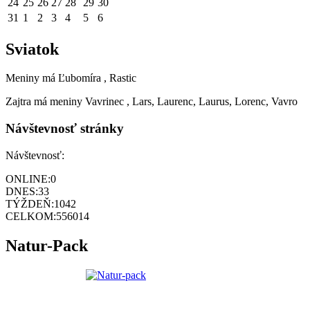
24
25
26
27
28
29
30
31
1
2
3
4
5
6
Sviatok
Meniny má
Ľubomíra
, Rastic
Zajtra má meniny
Vavrinec
, Lars, Laurenc, Laurus, Lorenc, Vavro
Návštevnosť stránky
Návštevnosť:
ONLINE:
0
DNES:
33
TÝŽDEŇ:
1042
CELKOM:
556014
Natur-Pack