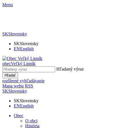
Menu
SK
Slovensky
SK
Slovensky
EN
English
obec
Veľký Lipník
Hľadaný výraz
Hľadať
rozšírené vyhľadávanie
Mapa webu
RSS
SK
Slovensky
SK
Slovensky
EN
English
Obec
O obci
História