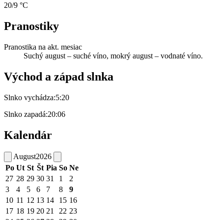
20/9 °C
Pranostiky
Pranostika na akt. mesiac
Suchý august – suché víno, mokrý august – vodnaté víno.
Východ a západ slnka
Slnko vychádza:
5:20
Slnko zapadá:
20:06
Kalendár
August
2026
Po
Ut
St
Št
Pia
So
Ne
27
28
29
30
31
1
2
3
4
5
6
7
8
9
10
11
12
13
14
15
16
17
18
19
20
21
22
23