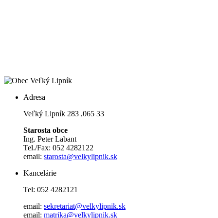
Adresa
Veľký Lipník 283 ,065 33
Starosta obce
Ing. Peter Labant
Tel./Fax: 052 4282122
email:
starosta@velkylipnik.sk
Kancelárie
Tel: 052 4282121
email:
sekretariat@velkylipnik.sk
email:
matrika@velkylipnik.sk