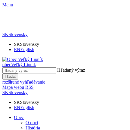
Menu
SK
Slovensky
SK
Slovensky
EN
English
obec
Veľký Lipník
Hľadaný výraz
Hľadať
rozšírené vyhľadávanie
Mapa webu
RSS
SK
Slovensky
SK
Slovensky
EN
English
Obec
O obci
História