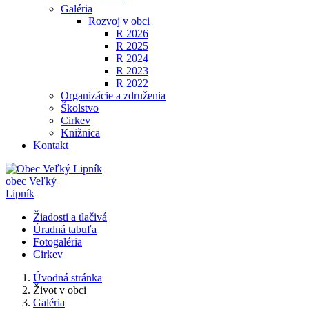
Galéria
Rozvoj v obci
R 2026
R 2025
R 2024
R 2023
R 2022
Organizácie a združenia
Školstvo
Cirkev
Knižnica
Kontakt
obec
Veľký
Lipník
Žiadosti a tlačivá
Úradná tabuľa
Fotogaléria
Cirkev
Úvodná stránka
Život v obci
Galéria