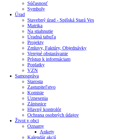
Súčasnosť
Symboly
Úrad
Stavebný úrad - Spišská Stará Ves
Matrika
Na stiahnutie
Úradná tabuľa
Projekty
Zmluvy, Faktúry, Objednávky
Verejné obstarávanie
Prístup k informáciam
Poplatky
VZN
Samospráva
Starosta
Zastupiteľstvo
Komisie
Uznesenia
Zápisnice
Hlavný kontrolór
Ochrana osobných údajov
Život v obci
Oznamy
Ankety
Kalendár akcií