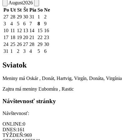
August
2026
Po
Ut
St
Št
Pia
So
Ne
27
28
29
30
31
1
2
3
4
5
6
7
8
9
10
11
12
13
14
15
16
17
18
19
20
21
22
23
24
25
26
27
28
29
30
31
1
2
3
4
5
6
Sviatok
Meniny má
Oskár
, Donát, Hartvig, Virgín, Donáta, Virgínia
Zajtra má meniny
Ľubomíra
, Rastic
Návštevnosť stránky
Návštevnosť:
ONLINE:
0
DNES:
161
TÝŽDEŇ:
969