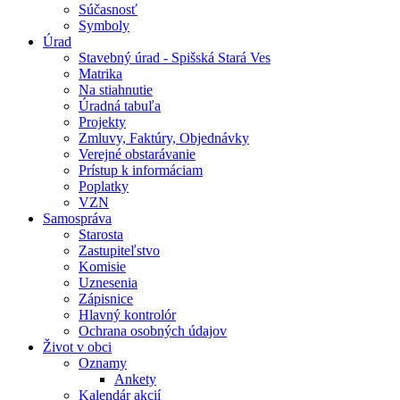
Súčasnosť
Symboly
Úrad
Stavebný úrad - Spišská Stará Ves
Matrika
Na stiahnutie
Úradná tabuľa
Projekty
Zmluvy, Faktúry, Objednávky
Verejné obstarávanie
Prístup k informáciam
Poplatky
VZN
Samospráva
Starosta
Zastupiteľstvo
Komisie
Uznesenia
Zápisnice
Hlavný kontrolór
Ochrana osobných údajov
Život v obci
Oznamy
Ankety
Kalendár akcií