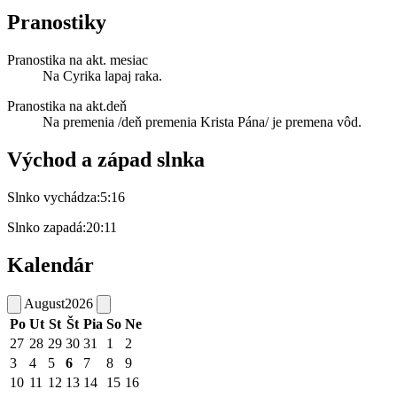
Pranostiky
Pranostika na akt. mesiac
Na Cyrika lapaj raka.
Pranostika na akt.deň
Na premenia /deň premenia Krista Pána/ je premena vôd.
Východ a západ slnka
Slnko vychádza:
5:16
Slnko zapadá:
20:11
Kalendár
August
2026
Po
Ut
St
Št
Pia
So
Ne
27
28
29
30
31
1
2
3
4
5
6
7
8
9
10
11
12
13
14
15
16