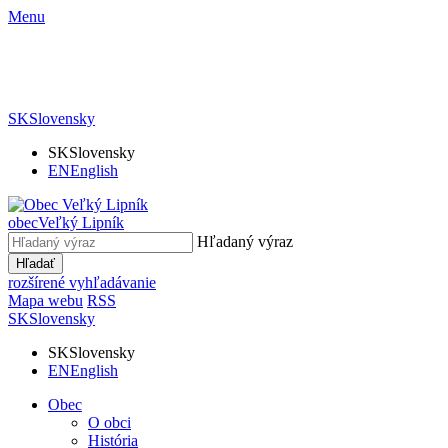
Menu
SK
Slovensky
SK
Slovensky
EN
English
obec
Veľký Lipník
Hľadaný výraz
Hľadať
rozšírené vyhľadávanie
Mapa webu
RSS
SK
Slovensky
SK
Slovensky
EN
English
Obec
O obci
História