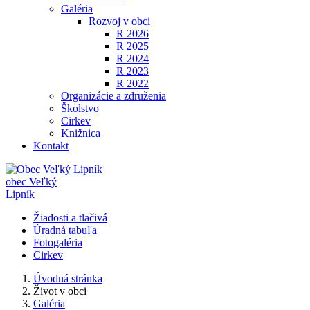
Galéria
Rozvoj v obci
R 2026
R 2025
R 2024
R 2023
R 2022
Organizácie a združenia
Školstvo
Cirkev
Knižnica
Kontakt
obec
Veľký
Lipník
Žiadosti a tlačivá
Úradná tabuľa
Fotogaléria
Cirkev
Úvodná stránka
Život v obci
Galéria