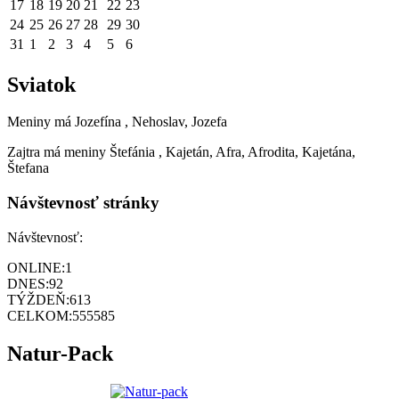
17
18
19
20
21
22
23
24
25
26
27
28
29
30
31
1
2
3
4
5
6
Sviatok
Meniny má
Jozefína
, Nehoslav, Jozefa
Zajtra má meniny
Štefánia
, Kajetán, Afra, Afrodita, Kajetána,
Štefana
Návštevnosť stránky
Návštevnosť:
ONLINE:
1
DNES:
92
TÝŽDEŇ:
613
CELKOM:
555585
Natur-Pack