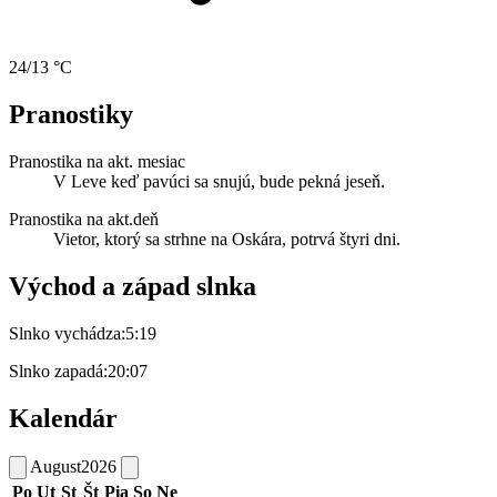
24/13 °C
Pranostiky
Pranostika na akt. mesiac
V Leve keď pavúci sa snujú, bude pekná jeseň.
Pranostika na akt.deň
Vietor, ktorý sa strhne na Oskára, potrvá štyri dni.
Východ a západ slnka
Slnko vychádza:
5:19
Slnko zapadá:
20:07
Kalendár
August
2026
Po
Ut
St
Št
Pia
So
Ne