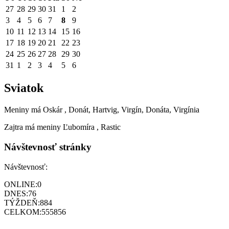
27
28
29
30
31
1
2
3
4
5
6
7
8
9
10
11
12
13
14
15
16
17
18
19
20
21
22
23
24
25
26
27
28
29
30
31
1
2
3
4
5
6
Sviatok
Meniny má
Oskár
, Donát, Hartvig, Virgín, Donáta, Virgínia
Zajtra má meniny
Ľubomíra
, Rastic
Návštevnosť stránky
Návštevnosť:
ONLINE:
0
DNES:
76
TÝŽDEŇ:
884
CELKOM:
555856