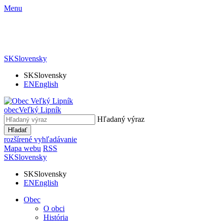
Menu
SK
Slovensky
SK
Slovensky
EN
English
obec
Veľký Lipník
Hľadaný výraz
Hľadať
rozšírené vyhľadávanie
Mapa webu
RSS
SK
Slovensky
SK
Slovensky
EN
English
Obec
O obci
História