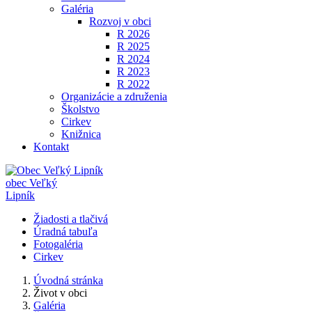
Galéria
Rozvoj v obci
R 2026
R 2025
R 2024
R 2023
R 2022
Organizácie a združenia
Školstvo
Cirkev
Knižnica
Kontakt
obec
Veľký
Lipník
Žiadosti a tlačivá
Úradná tabuľa
Fotogaléria
Cirkev
Úvodná stránka
Život v obci
Galéria