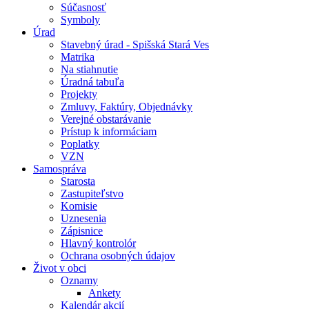
Súčasnosť
Symboly
Úrad
Stavebný úrad - Spišská Stará Ves
Matrika
Na stiahnutie
Úradná tabuľa
Projekty
Zmluvy, Faktúry, Objednávky
Verejné obstarávanie
Prístup k informáciam
Poplatky
VZN
Samospráva
Starosta
Zastupiteľstvo
Komisie
Uznesenia
Zápisnice
Hlavný kontrolór
Ochrana osobných údajov
Život v obci
Oznamy
Ankety
Kalendár akcií